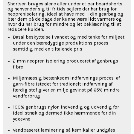
Shortsen bruges alene eller under et par boardshorts
og henvender sig til fritids sejlere der har brug for
neoprenisolering. Ideel at have med i din gearbag og
bær dem på de dage der kunne være lidt varmere og
hvor du har brug for mindre og let beklædning til at
reducere kulden.
Basal beskyttelse i vandet og med tanke for miljøet
under den bæredygtige produktions proces
samtidig med en tiltalende pris
2 mm neopren isolering produceret af genbrugs
fibre
Miljømæssig betænksom indfarvnings proces af
garn-fibre istedet for tradionelt indfarvning af
færdig stof giver en miljø gevinst på 65% mindre
vandforbrug
100% genbrugs nylon indvendig og udvendig for
ideel stræk og dermed ikke hæmmende for din
ydeevne
Vandbaseret laminering så kemikalier undgåes