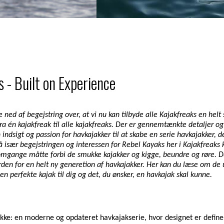
 - Built on Experience
 ned af begejstring over, at vi nu kan tilbyde alle Kajakfreaks en helt
 Fra én kajakfreak til alle kajakfreaks. Der er gennemtænkte detaljer o
indsigt og passion for havkajakker til at skabe en serie havkajakker, 
å især begejstringen og interessen for Rebel Kayaks her i Kajakfreaks 
 omgange måtte forbi de smukke kajakker og kigge, beundre og røre. 
arden for en helt ny generetion af havkajakker. Her kan du læse om de 
en perfekte kajak til dig og det, du ønsker, en havkajak skal kunne.
kke: en moderne og opdateret havkajakserie, hvor designet er define