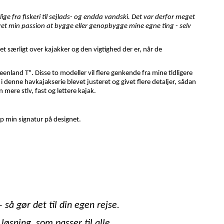
ige fra fiskeri til sejlads- og endda vandski. Det var derfor meget
æret min passion at bygge eller genopbygge mine egne ting - selv
oget særligt over kajakker og den vigtighed der er, når de
enland T". Disse to modeller vil flere genkende fra mine tidligere
 denne havkajakserie blevet justeret og givet flere detaljer, sådan
 mere stiv, fast og lettere kajak.
op min signatur på designet.
 så gør det til din egen rejse.
 løsning, som passer til alle.