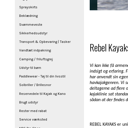
Sprayskirts
Beklædning
Svømmeveste
Sikkerhedsudstyr
Transport & Opbevaring | Tasker
Rebel Kayaks
Vandtæt indpakning
Camping / friluftsgrej
Vi kan ikke få armene
Udstyr til børn
indsigt og erfaring.
Paddlewear - Tøj til din livsstil
har anvendt sin egen 
havkajakgenren. Vi s
Solbriller / Brillesnor
deltagerne ad flere
Reservedele til Kajak og Kano
kajaklinie sat stand
sådan at der findes d
Brugt udstyr
Rester med rabat
Service værksted
REBEL KAYAKS er uni