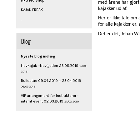
NRS Pro Shop
med årene har gjort 
kajakker ud af.
KAJAK FREAK
Her er ikke tale om 
.
for alle kajakker er
Det er dét, Johan Wi
Blog
Nyeste blog indlæg
Havkajak –Navigation 23.05.2019
15/04
2019
Rullestue 09.04.2019 + 23.04.2019
06/03 2019
VIP arrangement for Instruktører -
internt event 02.03.2019
21/02 2019