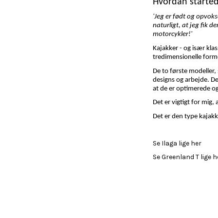
Hvordan started
'Jeg er født og opvoks
naturligt, at jeg fik 
motorcykler!'
Kajakker - og især klas
tredimensionelle form
De to første modeller,
designs og arbejde. De
at de er optimerede og 
Det er vigtigt for mig,
Det er den type kajakk
Se Ilaga lige her
Se Greenland T lige h