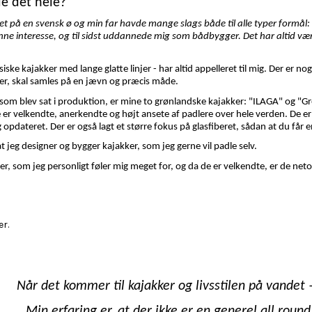
e det hele?
et på en svensk ø og min far havde mange slags både til alle typer formål: l
denne interesse, og til sidst uddannede mig som bådbygger. Det har altid v
siske kajakker med lange glatte linjer - har altid appelleret til mig. Der er n
er, skal samles på en jævn og præcis måde.
 som blev sat i produktion, er mine to grønlandske kajakker: "ILAGA" og "Gre
 er velkendte, anerkendte og højt ansete af padlere over hele verden. De er i
opdateret. Der er også lagt et større fokus på glasfiberet, sådan at du får en
 at jeg designer og bygger kajakker, som jeg gerne vil padle selv.
er, som jeg personligt føler mig meget for, og da de er velkendte, er de net
er.
Når det kommer til kajakker og livsstilen på vandet –
Min erfaring er, at der ikke er en generel all round