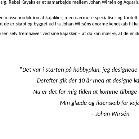
sig. Rebel Kayaks er et samarbejde mellem Johan Wirsén og Aquarius,
en masseproduktion af kajakker, men nærmere specialisering fordelt p
, at de er skabt og bygget ud fra Johan Wirséns enorme kendskab til k
rsen selv fremhæver ved sine kajakker – at du kan mærke, at de er s
”Det var i starten på hobbyplan, jeg designede
Derefter gik der 10 år med at designe ka
Nu er det for mig tiden at komme tilbage 
Min glæde og lidenskab for kaj
– Johan Wirsén