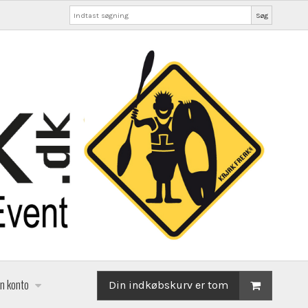
Søg
in konto
Din indkøbskurv er tom