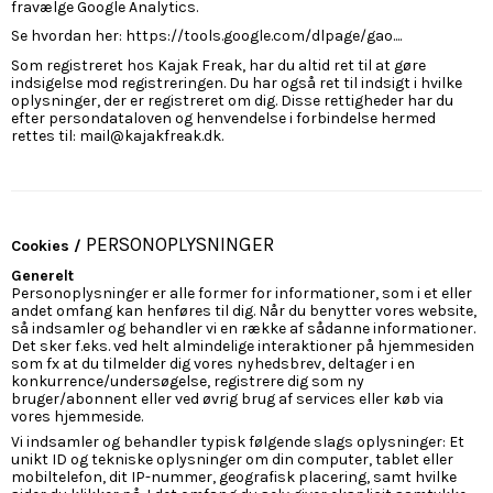
fravælge Google Analytics.
Se hvordan her: https://tools.google.com/dlpage/gao....
Som registreret hos Kajak Freak, har du altid ret til at gøre
indsigelse mod registreringen. Du har også ret til indsigt i hvilke
oplysninger, der er registreret om dig. Disse rettigheder har du
efter persondataloven og henvendelse i forbindelse hermed
rettes til:
mail@kajakfreak.dk
.
PERSONOPLYSNINGER
Cookies /
Generelt
Personoplysninger er alle former for informationer, som i et eller
andet omfang kan henføres til dig. Når du benytter vores website,
så indsamler og behandler vi en række af sådanne informationer.
Det sker f.eks. ved helt almindelige interaktioner på hjemmesiden
som fx at du tilmelder dig vores nyhedsbrev, deltager i en
konkurrence/undersøgelse, registrere dig som ny
bruger/abonnent eller ved øvrig brug af services eller køb via
vores hjemmeside.
Vi indsamler og behandler typisk følgende slags oplysninger: Et
unikt ID og tekniske oplysninger om din computer, tablet eller
mobiltelefon, dit IP-nummer, geografisk placering, samt hvilke