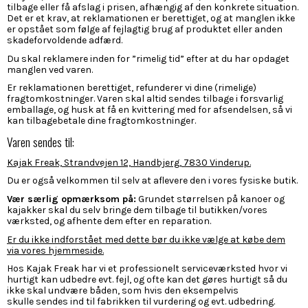
tilbage eller få afslag i prisen, afhængig af den konkrete situation.
Det er et krav, at reklamationen er berettiget, og at manglen ikke
er opstået som følge af fejlagtig brug af produktet eller anden
skadeforvoldende adfærd.
Du skal reklamere inden for ”rimelig tid” efter at du har opdaget
manglen ved varen.
Er reklamationen berettiget, refunderer vi dine (rimelige)
fragtomkostninger. Varen skal altid sendes tilbage i forsvarlig
emballage, og husk at få en kvittering med for afsendelsen, så vi
kan tilbagebetale dine fragtomkostninger.
Varen sendes til:
Kajak Freak, Strandvejen 12, Handbjerg, 7830 Vinderup.
Du er også velkommen til selv at aflevere den i vores fysiske butik.
Vær særlig opmærksom på:
Grundet størrelsen på kanoer og
kajakker skal du selv bringe dem tilbage til butikken/vores
værksted, og afhente dem efter en reparation.
Er du ikke indforstået med dette bør du ikke vælge at købe dem
via vores hjemmeside.
Hos Kajak Freak har vi et professionelt serviceværksted hvor vi
hurtigt kan udbedre evt. fejl, og ofte kan det gøres hurtigt så du
ikke skal undvære båden, som hvis den eksempelvis
skulle sendes ind til fabrikken til vurdering og evt. udbedring.