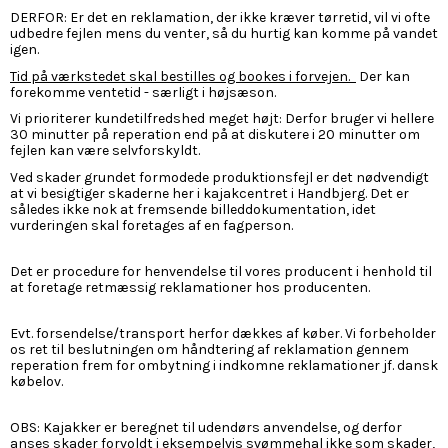
DERFOR: Er det en reklamation, der ikke kræver tørretid, vil vi ofte
udbedre fejlen mens du venter, så du hurtig kan komme på vandet
igen.
Tid på værkstedet skal bestilles og bookes i forvejen.
Der kan
forekomme ventetid - særligt i højsæson.
Vi prioriterer kundetilfredshed meget højt: Derfor bruger vi hellere
30 minutter på reperation end på at diskutere i 20 minutter om
fejlen kan være selvforskyldt.
Ved skader grundet formodede produktionsfejl er det nødvendigt
at vi besigtiger skaderne her i kajakcentret i Handbjerg. Det er
således ikke nok at fremsende billeddokumentation, idet
vurderingen skal foretages af en fagperson.
Det er procedure for henvendelse til vores producent i henhold til
at foretage retmæssig reklamationer hos producenten.
Evt. forsendelse/transport herfor dækkes af køber. Vi forbeholder
os ret til beslutningen om håndtering af reklamation gennem
reperation frem for ombytning i indkomne reklamationer jf. dansk
købelov.
OBS: Kajakker er beregnet til udendørs anvendelse, og derfor
anses skader forvoldt i eksempelvis svømmehal ikke som skader,