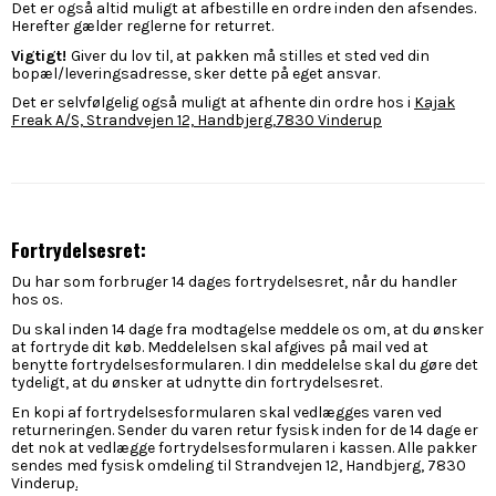
Det er også altid muligt at afbestille en ordre inden den afsendes.
Herefter gælder reglerne for returret.
Vigtigt!
Giver du lov til, at pakken må stilles et sted ved din
bopæl/leveringsadresse, sker dette på eget ansvar.
Det er selvfølgelig også muligt at afhente din ordre hos i
Kajak
Freak A/S, Strandvejen 12, Handbjerg,7830 Vinderup
Fortrydelsesret:
Du har som forbruger 14 dages fortrydelsesret, når du handler
hos os.
Du skal inden 14 dage fra modtagelse meddele os om, at du ønsker
at fortryde dit køb. Meddelelsen skal afgives på mail ved at
benytte fortrydelsesformularen. I din meddelelse skal du gøre det
tydeligt, at du ønsker at udnytte din fortrydelsesret.
En kopi af fortrydelsesformularen skal vedlægges varen ved
returneringen. Sender du varen retur fysisk inden for de 14 dage er
det nok at vedlægge fortrydelsesformularen i kassen. Alle pakker
sendes med fysisk omdeling til Strandvejen 12, Handbjerg, 7830
Vinderup
.