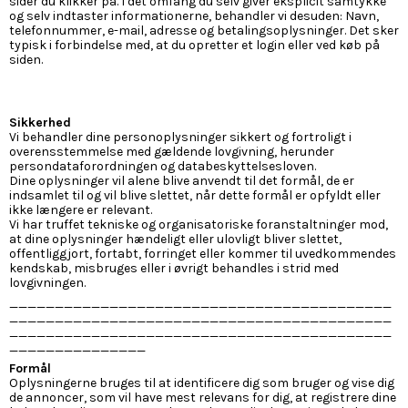
sider du klikker på. I det omfang du selv giver eksplicit samtykke
og selv indtaster informationerne, behandler vi desuden: Navn,
telefonnummer, e-mail, adresse og betalingsoplysninger. Det sker
typisk i forbindelse med, at du opretter et login eller ved køb på
siden.
Sikkerhed
Vi behandler dine personoplysninger sikkert og fortroligt i
overensstemmelse med gældende lovgivning, herunder
persondataforordningen og databeskyttelsesloven.
Dine oplysninger vil alene blive anvendt til det formål, de er
indsamlet til og vil blive slettet, når dette formål er opfyldt eller
ikke længere er relevant.
Vi har truffet tekniske og organisatoriske foranstaltninger mod,
at dine oplysninger hændeligt eller ulovligt bliver slettet,
offentliggjort, fortabt, forringet eller kommer til uvedkommendes
kendskab, misbruges eller i øvrigt behandles i strid med
lovgivningen.
__________________________________________
__________________________________________
__________________________________________
_______________
Formål
Oplysningerne bruges til at identificere dig som bruger og vise dig
de annoncer, som vil have mest relevans for dig, at registrere dine