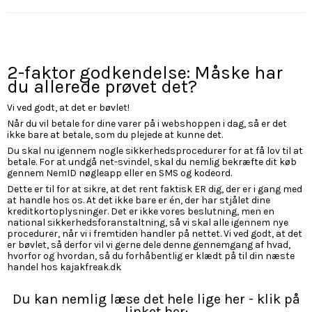
2-faktor godkendelse: Måske har
du allerede prøvet det?
Vi ved godt, at det er bøvlet!
Når du vil betale for dine varer på i webshoppen i dag, så er det
ikke bare at betale, som du plejede at kunne det.
Du skal nu igennem nogle sikkerhedsprocedurer for at få lov til at
betale. For at undgå net-svindel, skal du nemlig bekræfte dit køb
gennem NemID nøgleapp eller en SMS og kodeord.
Dette er til for at sikre, at det rent faktisk ER dig, der er i gang med
at handle hos os. At det ikke bare er én, der har stjålet dine
kreditkortoplysninger. Det er ikke vores beslutning, men en
national sikkerhedsforanstaltning, så vi skal alle igennem nye
procedurer, når vi i fremtiden handler på nettet. Vi ved godt, at det
er bøvlet, så derfor vil vi gerne dele denne gennemgang af hvad,
hvorfor og hvordan, så du forhåbentlig er klædt på til din næste
handel hos kajakfreak.dk
Du kan nemlig læse det hele lige her - klik på
linket her: