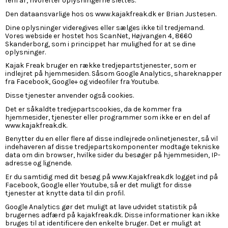
fem år, hvorefter oplysningerne slettes.
Den dataansvarlige hos os www.kajakfreak.dk er Brian Justesen.
Dine oplysninger videregives eller sælges ikke til tredjemand.
Vores webside er hostet hos ScanNet, Højvangen 4, 8660
Skanderborg, som i princippet har mulighed for at se dine
oplysninger.
Kajak Freak bruger en række tredjepartstjenester, som er
indlejret på hjemmesiden. Såsom Google Analytics, shareknapper
fra Facebook, Google+ og videofiler fra Youtube.
Disse tjenester anvender også cookies.
Det er såkaldte tredjepartscookies, da de kommer fra
hjemmesider, tjenester eller programmer som ikke er en del af
www.kajakfreak.dk
.
Benytter du en eller flere af disse indlejrede onlinetjenester, så vil
indehaveren af disse tredjepartskomponenter modtage tekniske
data om din browser, hvilke sider du besøger på hjemmesiden, IP-
adresse og lignende.
Er du samtidig med dit besøg på www.Kajakfreak.dk logget ind på
Facebook, Google eller Youtube, så er det muligt for disse
tjenester at knytte data til din profil.
Google Analytics gør det muligt at lave udvidet statistik på
brugernes adfærd på kajakfreak.dk. Disse informationer kan ikke
bruges til at identificere den enkelte bruger. Det er muligt at