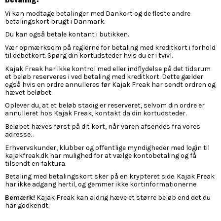
Vi kan modtage betalinger med Dankort og de fleste andre
betalingskort brugt i Danmark.
Du kan også betale kontant i butikken.
Vær opmærksom på reglerne for betaling med kreditkort i forhold
til debetkort. Spørg din kortudsteder hvis du er i tvivl.
Kajak Freak har ikke kontrol med eller indflydelse på det tidsrum
et beløb reserveres i ved betaling med kreditkort. Dette gælder
også hvis en ordre annulleres før Kajak Freak har sendt ordren og
hævet beløbet.
Oplever du, at et beløb stadig er reserveret, selvom din ordre er
annulleret hos Kajak Freak, kontakt da din kortudsteder.
Beløbet hæves først på dit kort, når varen afsendes fra vores
adresse. .
Erhvervskunder, klubber og offentlige myndigheder med login til
kajakfreak.dk har mulighed for at vælge kontobetaling og få
tilsendt en faktura.
Betaling med betalingskort sker på en krypteret side. Kajak Freak
har ikke adgang hertil, og gemmer ikke kortinformationerne.
Bemærk!
Kajak Freak kan aldrig hæve et større beløb end det du
har godkendt.