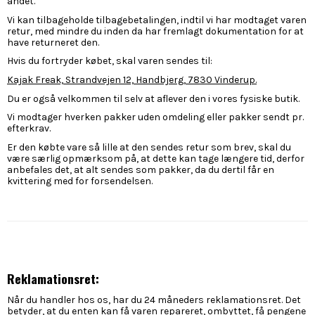
andet.
Vi kan tilbageholde tilbagebetalingen, indtil vi har modtaget varen
retur, med mindre du inden da har fremlagt dokumentation for at
have returneret den.
Hvis du fortryder købet, skal varen sendes til:
Kajak Freak, Strandvejen 12, Handbjerg, 7830 Vinderup.
Du er også velkommen til selv at aflever den i vores fysiske butik.
Vi modtager hverken pakker uden omdeling eller pakker sendt pr.
efterkrav.
Er den købte vare så lille at den sendes retur som brev, skal du
være særlig opmærksom på, at dette kan tage længere tid, derfor
anbefales det, at alt sendes som pakker, da du dertil får en
kvittering med for forsendelsen.
Reklamationsret:
Når du handler hos os, har du 24 måneders reklamationsret. Det
betyder, at du enten kan få varen repareret, ombyttet, få pengene