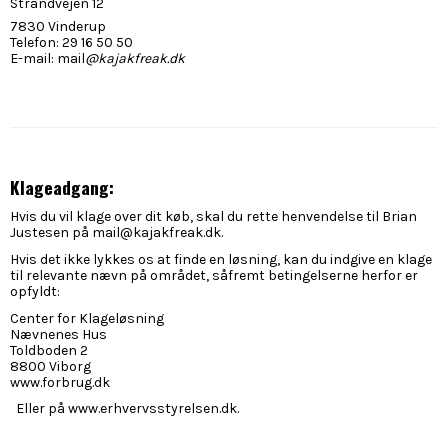
Strandvejen 12
7830 Vinderup
Telefon: 29 16 50 50
E-mail: mail
@kajakfreak.dk
Klageadgang:
Hvis du vil klage over dit køb, skal du rette henvendelse til Brian
Justesen på mail@kajakfreak.dk.
Hvis det ikke lykkes os at finde en løsning, kan du indgive en klage
til relevante nævn på området, såfremt betingelserne herfor er
opfyldt:
Center for Klageløsning
Nævnenes Hus
Toldboden 2
8800 Viborg
www.forbrug.dk
Eller på www.erhvervsstyrelsen.dk.