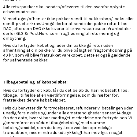
Alle returpakker skal sendes/afleveres til den ovenfor oplyste
erhvervsadresse.
Vi modtager/afhenter ikke pakker sendt til pakkeshop/-boks eller
sendt pr. efterkrav. Undgå derfor at sende din pakke retur til os
DAO, eftersom DAO ikke leverer til erhvervsadresser; Vi anbefaler
derfor GLS & PostNord som fragtløsning til returnering og
ombytning.
Hvis du fortryder købet og lader din pakke gå retur uden
afhentning af din pakke, vil du blive pålagt en fragtomkosning på
49 kr, som vil blive fratrukket varekøbet. Dette er også gældende
for uafhentede pakker.
Tilbagebetaling af købsbeløbet:
Hvis du fortryder dit køb, får du det beløb du har indbetalt til os,
tilbage. I tilfælde af en værdiforringelse, som du hæfter for,
fratrækkes denne købsbeløbet.
Hvis du benytter din fortrydelsesret, refunderer vi betalingen uden
unødig forsinkelse og under alle omstændigheder senest 14 dage
fra den dato, hvor vi har modtaget meddelelse om fortrydelsen. Vi
gennemfører en sådan tilbagebetaling med samme
betalingsmiddel, som du benyttede ved den oprindelige
transaktion, medmindre du udtrykkeligt har indvilget i noget