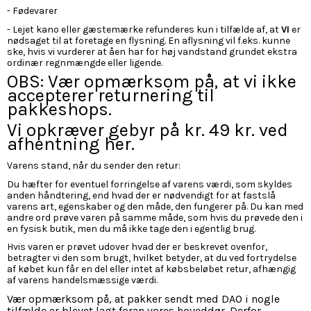
- Fødevarer
- Lejet kano eller gæstemærke refunderes kun i tilfælde af, at
VI
er
nødsaget til at foretage en flysning. En aflysning vil f.eks. kunne
ske, hvis vi vurderer at åen har for høj vandstand grundet ekstra
ordinær regnmængde eller ligende.
OBS: Vær opmærksom på, at vi ikke
accepterer returnering til
pakkeshops.
Vi opkræver gebyr på kr. 49 kr. ved
afhentning her.
Varens stand, når du sender den retur:
Du hæfter for eventuel forringelse af varens værdi, som skyldes
anden håndtering, end hvad der er nødvendigt for at fastslå
varens art, egenskaber og den måde, den fungerer på. Du kan med
andre ord prøve varen på samme måde, som hvis du prøvede den i
en fysisk butik, men du må ikke tage den i egentlig brug.
Hvis varen er prøvet udover hvad der er beskrevet ovenfor,
betragter vi den som brugt, hvilket betyder, at du ved fortrydelse
af købet kun får en del eller intet af købsbeløbet retur, afhængig
af varens handelsmæssige værdi.
Vær opmærksom på, at pakker sendt med DAO i nogle
tilfælde er blevet lagt foran vores hoveddør. Derfor