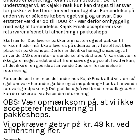
understreger vi, at Kajak Freak kun kan drages til ansvar
for pakker vi kvitterer for ved modtagelse. Forsendelse på
anden vis er således købers eget valg og ansvar. Dao
erstatter værdier op til 1000 kr - Vær derfor omhyggelig
med valg af forsendelse. Kajak Freak accepterer ikke
returvarer afsendt til afhentning i pakkeshops
Ekstrainfo: Dao leverer pakker om natten og idet pakker til
virksomheder må ikke afleveres på udearealer, vil de oftest blive
placeret i pakkeshops. Derfor er det ikke hensigtsmæssigt at
anvende DAO som returforsendelse til webshops. Vi kan desværre
ikke gøre meget andet end at fremhæve og oplyse alt hvad vi kan,
at det ikke er en god ide at anvende Dao som forsendelse til
returnering.
Forsendelser frem mod de lander hos KajakFreak altid vil være på
eget ansvar - herunder gælder også indpakning - husk at anvende
forsvarlig indpakning: Det gælder også ved brudt emballagse. Her
kan du risikere at vi afviser din returnering.
OBS: Vær opmærksom på, at vi ikke
accepterer returnering til
pakkeshops.
Vi opkræver gebyr på kr. 49 kr. ved
afhentning her.
Bemærk: