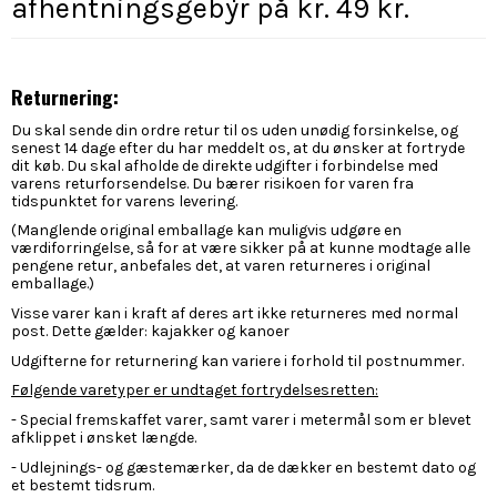
afhentningsgebyr på kr. 49 kr.
Returnering:
Du skal sende din ordre retur til os uden unødig forsinkelse, og
senest 14 dage efter du har meddelt os, at du ønsker at fortryde
dit køb. Du skal afholde de direkte udgifter i forbindelse med
varens returforsendelse. Du bærer risikoen for varen fra
tidspunktet for varens levering.
(Manglende original emballage kan muligvis udgøre en
værdiforringelse, så for at være sikker på at kunne modtage alle
pengene retur, anbefales det, at varen returneres i original
emballage.)
Visse varer kan i kraft af deres art ikke returneres med normal
post. Dette gælder: kajakker og kanoer
Udgifterne for returnering kan variere i forhold til postnummer.
Følgende varetyper er undtaget fortrydelsesretten:
- Special fremskaffet varer, samt varer i metermål som er blevet
afklippet i ønsket længde.
- Udlejnings- og gæstemærker, da de dækker en bestemt dato og
et bestemt tidsrum.