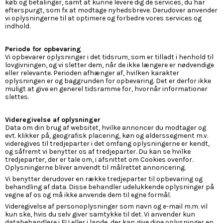
køb og betalinger, samt at kunne levere dig de services, du har
efterspurgt, som fx at modtage nyhedsbreve. Derudover anvender
vi oplysningerne til at optimere og forbedre vores services og
indhold.
Periode for opbevaring
Vi opbevarer oplysninger i det tidsrum, som er tilladt i henhold til
lovgivningen, og vi sletter dem, når de ikke længere er nødvendige
eller relevante. Perioden afhænger af, hvilken karakter
oplysningen er og baggrunden for opbevaring. Det er derfor ikke
muligt at give en generel tidsramme for, hvornår informationer
slettes.
Videregivelse af oplysninger
Data om din brug af websitet, hvilke annoncer du modtager og
evt. klikker på, geografisk placering, køn og alderssegment m.v.
videregives til tredjeparter i det omfang oplysningerne er kendt,
og såfremt vi benytter os af tredjeparter. Du kan se hvilke
tredjeparter, der er tale om, i afsnittet om Cookies ovenfor.
Oplysningerne bliver anvendt til målrettet annoncering.
Vi benytter derudover en række tredjeparter til opbevaring og
behandling af data. Disse behandler udelukkende oplysninger på
vegne af os og må ikke anvende dem til egne formål.
Videregivelse af personoplysninger som navn og e-mail m.m. vil
kun ske, hvis du selv giver samtykke til det. Vi anvender kun
databehandlere i EU eller i lande, der kan give dine oplysninger en