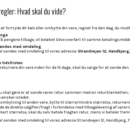
regler: Hvad skal du vide?
l at fortryde dit køb eller ombytte din vare, regnet fra den dag, du modt
enge
få pengene tilbage, vil beløbet blive overført til samme betalingsmidd
 sendes med omdeling
kal sendes med omdeling til vores adresse:
Strandvejen 12, Handbjerg
 tidsfristen
returnere din vare inden for de 14 dage, skal du sørge for at sende den 
du skal gøre er at sende varen retur sammen med en returblanketten, 
 ønsker istedet.
ombytning til anden vare, bytte til større/mindre størrelse, returneri
de de direkte udgifter/fragt i forbindelse med tilbagelevering af varern
kert størrelse, skal du selv betale fragten retur, mens vi betaler fre
kal sendes med omdeling til vores adresse Strandvejen 12, Handbjerg, 