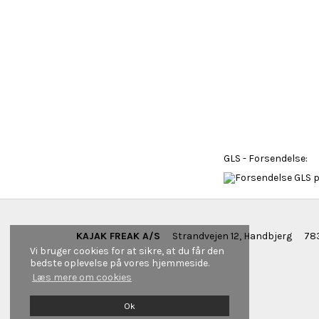
GLS - Forsendelse:
KAJAK FREAK A/S
Strandvejen 12, Handbjerg
783
Vi bruger cookies for at sikre, at du får den
bedste oplevelse på vores hjemmeside.
Læs mere om cookies
Ok