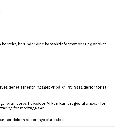
.
len korrekt, herunder dine kontaktinformationer og ønsket
ræves der et afhentningsgebyr på
kr. 49
. Sørg derfor for at
gt foran vores hoveddør. Vi kan kun drages til ansvar for
ttering for modtagelsen.
fremsendelsen af den nye størrelse.