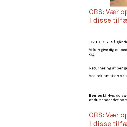
OBS: Vær o
I disse til
TIP TIL DIG - Så går d
Vi kan give dig en be
dig.
Returnering af penge
Ved reklamation ska
Bemærk!
Hvis du væ
at du sender det som
OBS: Vær o
I disse til