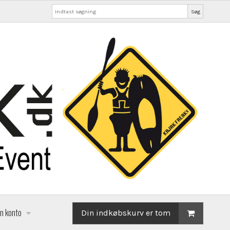
Søg
in konto
Din indkøbskurv er tom