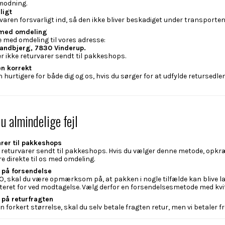
modning.
ligt
varen forsvarligt ind, så den ikke bliver beskadiget under transporten
 med omdeling
e med omdeling til vores adresse:
Handbjerg, 7830 Vinderup.
r ikke returvarer sendt til pakkeshops.
en korrekt
 hurtigere for både dig og os, hvis du sørger for at udfylde retursed
u almindelige fejl
arer til pakkeshops
e returvarer sendt til pakkeshops. Hvis du vælger denne metode, opk
e direkte til os med omdeling.
på forsendelse
O, skal du være opmærksom på, at pakken i nogle tilfælde kan blive la
itteret for ved modtagelse. Vælg derfor en forsendelsesmetode med kvi
å returfragten
n forkert størrelse, skal du selv betale fragten retur, men vi betaler 