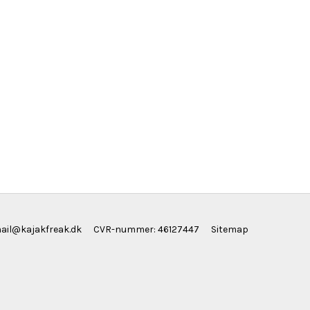
ail@kajakfreak.dk
CVR-nummer
:
46127447
Sitemap