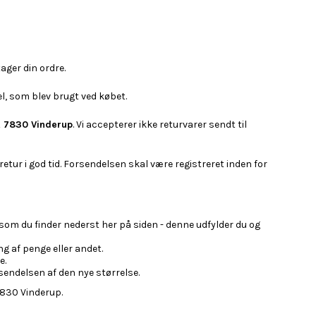
ager din ordre.
el, som blev brugt ved købet.
, 7830 Vinderup
. Vi accepterer ikke returvarer sendt til
retur i god tid. Forsendelsen skal være registreret inden for
som du finder nederst her på siden - denne udfylder du og
ng af penge eller andet.
e.
msendelsen af den nye størrelse.
7830 Vinderup.