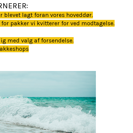
URNERER:
 blevet lagt foran vores hoveddør.
 for pakker vi kvitterer for ved modtagelse.
lig med valg af forsendelse.
 pakkeshops