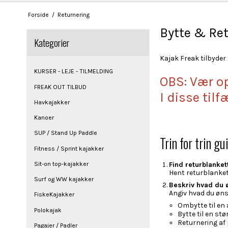
Forside
/
Returnering
Bytte & Re
Kategorier
Kajak Freak tilbyder 
KURSER - LEJE - TILMELDING
OBS: Vær o
FREAK OUT TILBUD
I disse til
Havkajakker
Kanoer
SUP / Stand Up Paddle
Trin for trin g
Fitness / Sprint kajakker
Sit-on top-kajakker
Find returblanke
Hent returblanket
Surf og WW kajakker
Beskriv hvad du 
Angiv hvad du øns
FiskeKajakker
Ombytte til en
Polokajak
Bytte til en stø
Returnering af
Pagajer / Padler