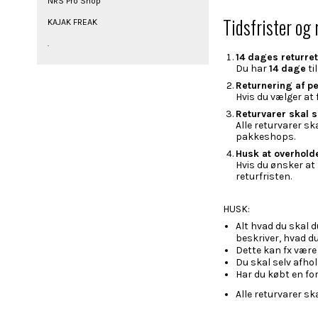
NRS Pro Shop
Tidsfrister og 
KAJAK FREAK
.
14 dages returret
Du har
14 dage
ti
Returnering af p
Hvis du vælger at 
Returvarer skal
Alle returvarer s
pakkeshops.
Husk at overholde
Hvis du ønsker at 
returfristen.
HUSK:
Alt hvad du skal 
beskriver, hvad du
Dette kan fx være 
Du skal selv afhol
Har du købt en for
Alle returvarer s