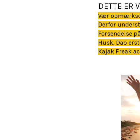
DETTE ER V
Vær opmærksom 
Derfor underst
Forsendelse på
Husk, Dao erst
Kajak Freak ac