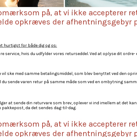
pmærksom på, at vi ikke accepterer re
fælde opkræves der afhentningsgebyr p
et hurtigst for både dig og os:
dre service, hvis du udfylder vores returseddel. Ved at oplyse dit ord
 vil ske med samme betalingsmiddel, som blev benyttet ved den oprin
l du sende varen retur på samme måde som ved en ombytning sammen 
lger at sende din returvare som brev, oplever vi ind imellem at det kan 
 pakkepost, da det sendes dag-til-dag.
pmærksom på, at vi ikke accepterer re
fælde opkræves der afhentningsgebyr p