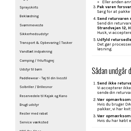
Eller anden an
Pak varen forsvar
Sprayskirts
Sørg for at pakke 
Beklædning
Send returvaren
Send din returvar
Svømmeveste
Strandvejen 12, 
Husk, vi acceptere
Sikkerhedsudstyr
Udfyld retursedl
Transport & Opbevaring | Tasker
Det gør processen
løsning.
Vandtæt indpakning
Camping / friluftsgrej
Sådan undgår d
Udstyr til børn
Paddlewear - Tøj til din livsstil
Send ikke returv
Solbriller / Brillesnor
Vi accepterer ikk
sende din returvar
Reservedele til Kajak og Kano
Vær opmærksom 
Hvis du bruger DA
Brugt udstyr
pakker, vi har kv
Rester med rabat
Vær opmærksom p
Hvis du har købt e
Service værksted