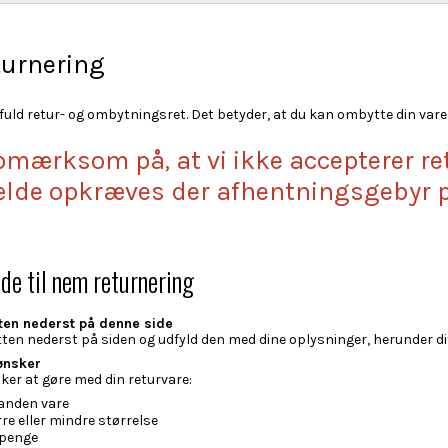
turnering
fuld retur- og ombytningsret. Det betyder, at du kan ombytte din vare e
pmærksom på, at vi ikke accepterer re
fælde opkræves der afhentningsgebyr p
uide til nem returnering
tten nederst på denne side
ten nederst på siden og udfyld den med dine oplysninger, herunder di
ønsker
ker at gøre med din returvare:
 anden vare
rre eller mindre størrelse
 penge