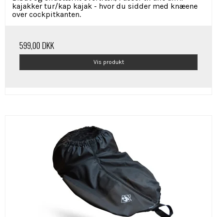
kajakker tur/kap kajak - hvor du sidder med knæene
over cockpitkanten.
599,00 DKK
Vis produkt