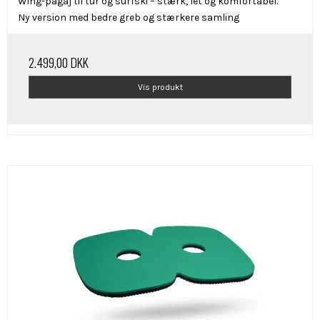
Wing-pagaj til tur og surfski – stærk, let og komfortabel.
Ny version med bedre greb og stærkere samling
2.499,00 DKK
Vis produkt