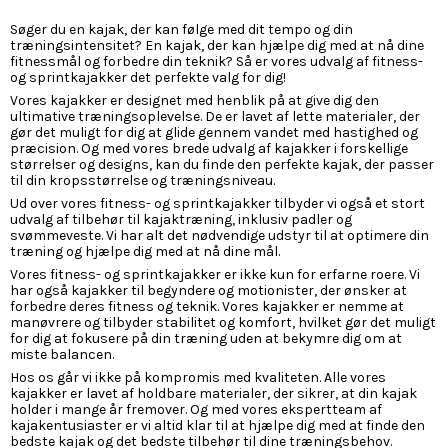
Søger du en kajak, der kan følge med dit tempo og din
træningsintensitet? En kajak, der kan hjælpe dig med at nå dine
fitnessmål og forbedre din teknik? Så er vores udvalg af fitness-
og sprintkajakker det perfekte valg for dig!
Vores kajakker er designet med henblik på at give dig den
ultimative træningsoplevelse. De er lavet af lette materialer, der
gør det muligt for dig at glide gennem vandet med hastighed og
præcision. Og med vores brede udvalg af kajakker i forskellige
størrelser og designs, kan du finde den perfekte kajak, der passer
til din kropsstørrelse og træningsniveau.
Ud over vores fitness- og sprintkajakker tilbyder vi også et stort
udvalg af tilbehør til kajaktræning, inklusiv padler og
svømmeveste. Vi har alt det nødvendige udstyr til at optimere din
træning og hjælpe dig med at nå dine mål.
Vores fitness- og sprintkajakker er ikke kun for erfarne roere. Vi
har også kajakker til begyndere og motionister, der ønsker at
forbedre deres fitness og teknik. Vores kajakker er nemme at
manøvrere og tilbyder stabilitet og komfort, hvilket gør det muligt
for dig at fokusere på din træning uden at bekymre dig om at
miste balancen.
Hos os går vi ikke på kompromis med kvaliteten. Alle vores
kajakker er lavet af holdbare materialer, der sikrer, at din kajak
holder i mange år fremover. Og med vores ekspertteam af
kajakentusiaster er vi altid klar til at hjælpe dig med at finde den
bedste kajak og det bedste tilbehør til dine træningsbehov.