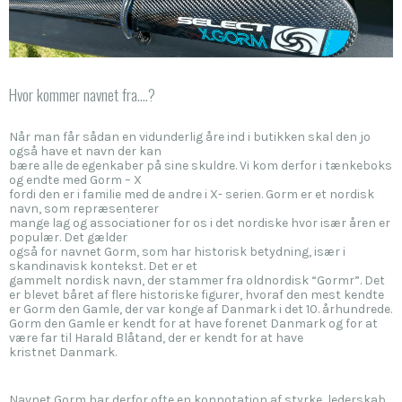
Hvor kommer navnet fra….?
Når man får sådan en vidunderlig åre ind i butikken skal den jo
også have et navn der kan
bære alle de egenkaber på sine skuldre. Vi kom derfor i tænkeboks
og endte med Gorm – X
fordi den er i familie med de andre i X- serien. Gorm er et nordisk
navn, som repræsenterer
mange lag og associationer for os i det nordiske hvor især åren er
populær. Det gælder
også for navnet Gorm, som har historisk betydning, især i
skandinavisk kontekst. Det er et
gammelt nordisk navn, der stammer fra oldnordisk “Gormr”. Det
er blevet båret af flere historiske figurer, hvoraf den mest kendte
er Gorm den Gamle, der var konge af Danmark i det 10. århundrede.
Gorm den Gamle er kendt for at have forenet Danmark og for at
være far til Harald Blåtand, der er kendt for at have
kristnet Danmark.
Navnet Gorm har derfor ofte en konnotation af styrke, lederskab