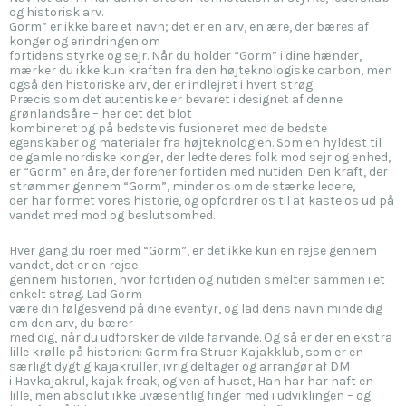
og historisk arv.
Gorm” er ikke bare et navn; det er en arv, en ære, der bæres af
konger og erindringen om
fortidens styrke og sejr. Når du holder “Gorm” i dine hænder,
mærker du ikke kun kraften fra den højteknologiske carbon, men
også den historiske arv, der er indlejret i hvert strøg.
Præcis som det autentiske er bevaret i designet af denne
grønlandsåre – her det det blot
kombineret og på bedste vis fusioneret med de bedste
egenskaber og materialer fra højteknologien. Som en hyldest til
de gamle nordiske konger, der ledte deres folk mod sejr og enhed,
er “Gorm” en åre, der forener fortiden med nutiden. Den kraft, der
strømmer gennem “Gorm”, minder os om de stærke ledere,
der har formet vores historie, og opfordrer os til at kaste os ud på
vandet med mod og beslutsomhed.
Hver gang du roer med “Gorm”, er det ikke kun en rejse gennem
vandet, det er en rejse
gennem historien, hvor fortiden og nutiden smelter sammen i et
enkelt strøg. Lad Gorm
være din følgesvend på dine eventyr, og lad dens navn minde dig
om den arv, du bærer
med dig, når du udforsker de vilde farvande. Og så er der en ekstra
lille krølle på historien: Gorm fra Struer Kajakklub, som er en
særligt dygtig kajakruller, ivrig deltager og arrangør af DM
i Havkajakrul, kajak freak, og ven af huset, Han har har haft en
lille, men absolut ikke uvæsentlig finger med i udviklingen – og