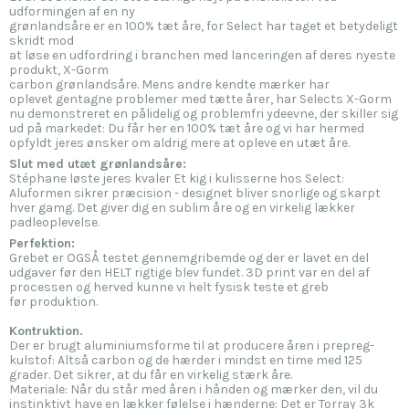
udformingen af en ny
grønlandsåre er en 100% tæt åre, for Select har taget et betydeligt
skridt mod
at løse en udfordring i branchen med lanceringen af deres nyeste
produkt, X-Gorm
carbon grønlandsåre. Mens andre kendte mærker har
oplevet gentagne problemer med tætte årer, har Selects X-Gorm
nu demonstreret en pålidelig og problemfri ydeevne, der skiller sig
ud på markedet: Du får her en 100% tæt åre og vi har hermed
opfyldt jeres ønsker om aldrig mere at opleve en utæt åre.
Slut med utæt grønlandsåre:
Stéphane løste jeres kvaler Et kig i kulisserne hos Select:
Aluformen sikrer præcision - designet bliver snorlige og skarpt
hver gamg. Det giver dig en sublim åre og en virkelig lækker
padleoplevelse.
Perfektion:
Grebet er OGSÅ testet gennemgribemde og der er lavet en del
udgaver før den HELT rigtige blev fundet. 3D print var en del af
processen og herved kunne vi helt fysisk teste et greb
før produktion.
Kontruktion.
Der er brugt aluminiumsforme til at producere åren i prepreg-
kulstof: Altså carbon og de hærder i mindst en time med 125
grader. Det sikrer, at du får en virkelig stærk åre.
Materiale: Når du står med åren i hånden og mærker den, vil du
instinktivt have en lækker følelse i hænderne: Det er Torray 3k