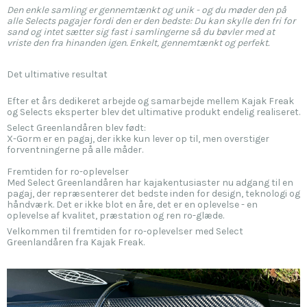
Den enkle samling er gennemtænkt og unik - og du møder den på
alle Selects pagajer fordi den er den bedste: Du kan skylle den fri for
sand og intet sætter sig fast i samlingerne så du bøvler med at
vriste den fra hinanden igen. Enkelt, gennemtænk
t og perfekt.
Det ultimative resultat
Efter et års dedikeret arbejde og samarbejde mellem Kajak Freak
og Selects eksperter blev det ultimative produkt endelig realiseret.
Select Greenlandåren blev født:
X-Gorm er en pagaj, der ikke kun lever op til, men overstiger
forventningerne på alle måder.
Fremtiden for ro-oplevelser
Med Select Greenlandåren har kajakentusiaster nu adgang til en
pagaj, der repræsenterer det bedste inden for design, teknologi og
håndværk. Det er ikke blot en åre, det er en oplevelse - en
oplevelse af kvalitet, præstation og ren ro-glæde.
Velkommen til fremtiden for ro-oplevelser med Select
Greenlandåren fra Kajak Freak.