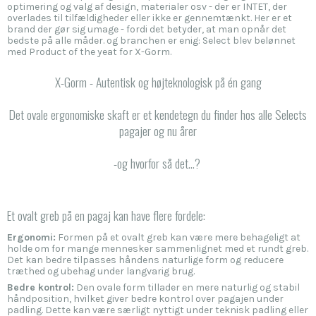
optimering og valg af design, materialer osv - der er INTET, der
overlades til tilfældigheder eller ikke er gennemtænkt. Her er et
brand der gør sig umage - fordi det betyder, at man opnår det
bedste på alle måder. og branchen er enig: Select blev belønnet
med Product of the yeat for X-Gorm.
X-Gorm - Autentisk og højteknologisk på én gang
Det ovale ergonomiske skaft er et kendetegn du finder hos alle Selects
pagajer og nu årer
-og hvorfor så det...?
Et ovalt greb på en pagaj kan have flere fordele:
Ergonomi:
Formen på et ovalt greb kan være mere behageligt at
holde om for mange mennesker sammenlignet med et rundt greb.
Det kan bedre tilpasses håndens naturlige form og reducere
træthed og ubehag under langvarig brug.
Bedre kontrol:
Den ovale form tillader en mere naturlig og stabil
håndposition, hvilket giver bedre kontrol over pagajen under
padling. Dette kan være særligt nyttigt under teknisk padling eller