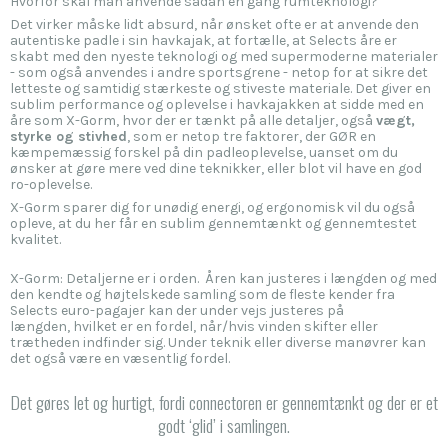
Hvorfor skal man anvende sådan en gang rumteknologi?
Det virker måske lidt absurd, når ønsket ofte er at anvende den
autentiske padle i sin havkajak, at fortælle, at Selects åre er
skabt med den nyeste teknologi og med supermoderne materialer
- som også anvendes i andre sportsgrene - netop for at sikre det
letteste og samtidig stærkeste og stiveste materiale. Det giver en
sublim performance og oplevelse i havkajakken at sidde med en
åre som X-Gorm, hvor der er tænkt på alle detaljer, også
vægt,
styrke og stivhed
, som er netop tre faktorer, der GØR en
kæmpemæssig forskel på din padleoplevelse, uanset om du
ønsker at gøre mere ved dine teknikker, eller blot vil have en god
ro-oplevelse.
X-Gorm sparer dig for unødig energi, og ergonomisk vil d
u også
opleve, at du her får en sublim gennemtænkt og gennemtestet
kvalitet.
X-Gorm: Detaljerne er i orden. Åren kan justeres i længden og med
den kendte og højtelskede samling som de fleste kender fra
Selects euro-pagajer kan der under vejs justeres på
længden, hvilket er en fordel, når/hvis vinden skifter eller
trætheden indfinder sig. Under teknik eller diverse manøvrer kan
det også være en væsentlig fordel.
Det gøres let og hurtigt, fordi connectoren er gennemtænkt og der er et
godt ‘glid’ i samlingen.