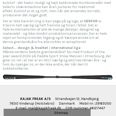
kulstof - det bedst muligt og højt kalibrerede. Kombineredet med
Selects skæremaskine kan åren justeres for maksimal
effekt. Kulstof er et og stift, men når det anvendes korrekt,
producerer det noget godt.
Der er ikke bare én ting vi kan pege på og sige, at
DERFOR
er
X.Gorm helt særlig og helt fremme og foran i feltet. Det er
hele kombinationen af alle de mange detaljer, designet og
materialet - og ikke mindst produktionsprocessen. Der er hele
vejen en kompromisløs tilgang og et kæmpe ønske om at
denne grønlandsåre fra alle vinkler er exceptionel.
Select... design & kvalitet i international liga
Måske verdens bedste grønlandsåre? Nu med Product of the
year-award 2024 på Paddle Sport Show Messen i Strasbourg, der
giver os ret i at her er en HELT særlig og ekstraordinær åre - og
hvis du spørger os, er der ikke andre, der når den til
sokkeholderne.
KAJAK FREAK A/S
Strandvejen 12, Handbjerg
7830 Vinderup (Holstebro)
Danmark
Mobil nr.
:
29165050
E-mail
:
mail@kajakfreak.dk
CVR-nummer
:
46127447
Sitemap