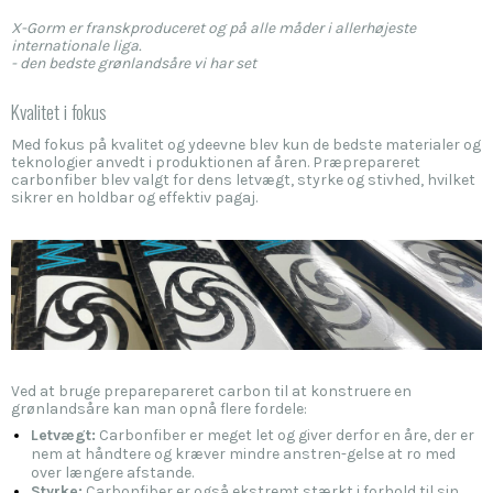
X-Gorm er franskproduceret og på alle måder i allerhøjeste
internationale liga.
- den bedste grønlandsåre vi har set
Kvalitet i fokus
Med fokus på kvalitet og ydeevne blev kun de bedste materialer og
teknologier anvedt i produktionen af åren. Præprepareret
carbonfiber blev valgt for dens letvægt, styrke og stivhed, hvilket
sikrer en holdbar og effektiv pagaj.
Ved at bruge preparepareret carbon til at konstruere en
grønlandsåre kan man opnå flere fordele:
Letvægt:
Carbonfiber er meget let og giver derfor en åre, der er
nem at håndtere og kræver mindre anstren-gelse at ro med
over længere afstande.
Styrke:
Carbonfiber er også ekstremt stærkt i forhold til sin