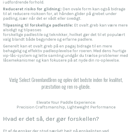
i udfordrende forhold.
Reduceret risiko for glidning:
Den ovale form kan også bidrage
til at reducere risikoen for, at hånden glider på grebet under
padling, især når det er vådt eller svedigt.
Tilpasning til forskellige padlestile:
Et ovalt greb kan være mere
alsidigt og tilpasses
forskellige padlestile og teknikker, hvilket gør det til et populært
valg blandt både begyndere og erfarne padlere.
Generelt kan et ovalt greb på en pagaj bidrage til en mere
behagelig og effektiv padleoplevelse for roeren. Med dens hurtige
vip-lås-system og lette samling undgår du trælse problemer med
låsemekanismer og kan fokusere på at nyde din ro-oplevelse.
Vælg Select Greenlandåren og oplev det bedste inden for kvalitet,
præstation og ren ro-glæde.
Elevate Your Paddle Experience:
Precision Craftsmanship, Lightweight Performance
Hvad er det så, der gør forskellen?
Et af de ønsker der stod særligt højt på ønskelisten ved