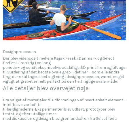
Designprocessen
Der blev vidensdelt mellem Kajak Freak i Danmark og Select
Padles i Frankrig i en lang
periode – og sendt eksempelvis adskillige 3D print frem og tilbage
til vurdering af det bedste ovale greb – det har – som alle andre
ting, der skal tages i betragtning i designprocessen, været meget
vigtigt at grebet er helt perfekt på den helt rigtige ovale måde.
Alle detaljer blev overvejet nøje
Fra valget af materialer til udformningen af hvert enkelt element -
intet blev overladt til
tilfældighederne. Eksperimenter blev udført, prototyper blev
testet, og efter utallige timer
med diskussion og design blev grønlandsåren fra Select født.