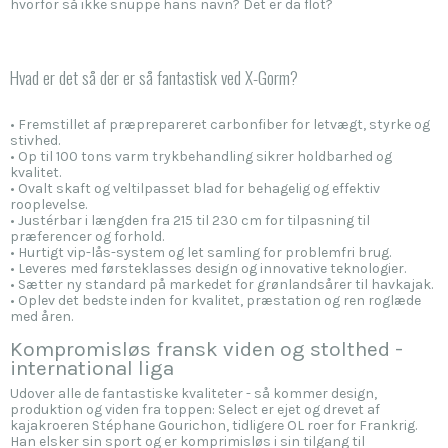
hvorfor så ikke snuppe hans navn? Det er da flot?
Hvad er det så der er så fantastisk ved X-Gorm?
• Fremstillet af præprepareret carbonfiber for letvægt, styrke og
stivhed.
• Op til 100 tons varm trykbehandling sikrer holdbarhed og
kvalitet.
• Ovalt skaft og veltilpasset blad for behagelig og effektiv
rooplevelse.
• Justérbar i længden fra 215 til 230 cm for tilpasning til
præferencer og forhold.
• Hurtigt vip-lås-system og let samling for problemfri brug.
• Leveres med førsteklasses design og innovative teknologier.
• Sætter ny standard på markedet for grønlandsårer til havkajak.
• Oplev det bedste inden for kvalitet, præstation og ren roglæde
med åren.
Kompromisløs fransk viden og stolthed -
international liga
Udover alle de fantastiske kvaliteter - så kommer design,
produktion og viden fra toppen: Select er ejet og drevet af
kajakroeren Stéphane Gourichon, tidligere OL roer for Frankrig.
Han elsker sin sport og er komprimisløs i sin tilgang til