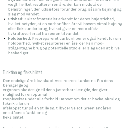
vægt, hvilket resulterer i en åre, der kan modstå de
belastninger, den udsættes forunder brug, såsom bøjning og
slag mod vandet.
Stivhed:
Kulstofmaterialer erkendt for deres høje stivhed,
hvilket betyder, at en carbonfiber-åre vil haveminimal bøjning
eller fleks under brug, hvilket giver en mere effek-
tivkraftoverførsel fra roeren til vandet.
Holdbarhed:
Preprepareret carbonfiber er også ke
ndt for sin
holdbarhed, hvilket resulterer i en åre, der kan mod-
stågentagne brug og potentielle stød eller slag uden at blive
beskadiget.
Funktion og fleksibilitet
Den endelige åre blev skabt med roeren i tankerne. Fra dens
behagelige og
ergonomiske design til dens justerbare længde, der giver
mulighed for en optimal
rooplevelse under alle forhold. Uanset om det er havkajakrul og
teknik eller en
afslappet tur på en stille sø, tilbyder Select Greenlandåren
enestående funktion og
fleksibilitet.