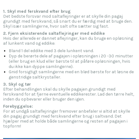
1. Skyl med ferskvand efter brug
Det bedste forsvar mod saltaflejringer er at skylle din pagaj
grundigt med ferskvand, så snart du er færdig med at bruge den.
Skyl især samlingerne, hvor salt ofte sætter sig fast.
2. Fjern eksisterende saltaflejringer m
ed eddike
Hvis der allerede er dannet aflejringer, kan du bruge en opløsning
af lunkent vand og eddike:
Bland 1 del eddike med 3 dele lunkent vand.
Dyp de berørte dele af pagajen i opløsningen i 20 -30 minutter
(eller brug en klud eller børste til at påføre opløsningen, hvis
du ikke kan dyppe samlingerne).
Gnid forsigtigt samlingerne med en blød børste for at løsne de
genstridige saltkrystaller.
3. Skyl og tør
Efter behandlingen skal du skylle pagajen grundigt med
ferskvand for at fjerne eventuelle eddikerester. Lad den tørre helt,
inden du opbevarer eller bruger den igen.
Forebyggelse:
For at undgå saltaflejringer fremover anbefaler vi altid
at skylle
din pagaj grundigt med ferskvand efter brug i saltvand. Det
hjælper med at holde både samlingerne og resten af pagajen i
topform
!