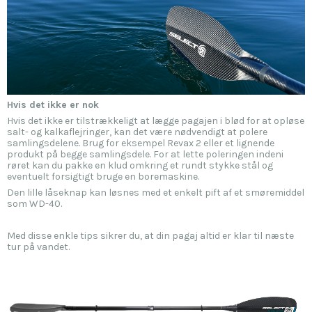
Hvis det ikke er nok
Hvis det ikke er tilstrækkeligt at lægge pagajen i blød for at opløse
salt- og kalkaflejringer, kan det være nødvendigt at polere
samlingsdelene. Brug for eksempel Revax 2 eller et lignende
produkt på begge samlingsdele. For at lette poleringen indeni
røret kan du pakke en klud omkring et rundt stykke stål og
eventuelt forsigtigt bruge en boremaskine.
Den lille låseknap kan løsnes med et enkelt pift af et smøremiddel
som WD-40.
Med disse enkle tips sikrer du, at din pagaj altid er klar til næste
tur på vandet.