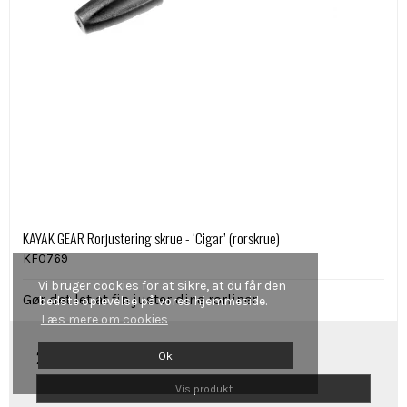
KAYAK GEAR Rorjustering skrue - ‘Cigar’ (rorskrue)
KF0769
Vi bruger cookies for at sikre, at du får den
Gør det let at fin juster dine rorliner
bedste oplevelse på vores hjemmeside.
Læs mere om cookies
29,00 DKK
Ok
Vis produkt