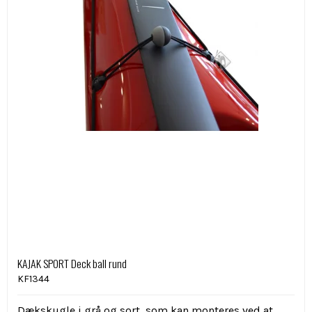
KAJAK SPORT Deck ball rund
KF1344
Dækskugle i grå og sort, som kan monteres ved at