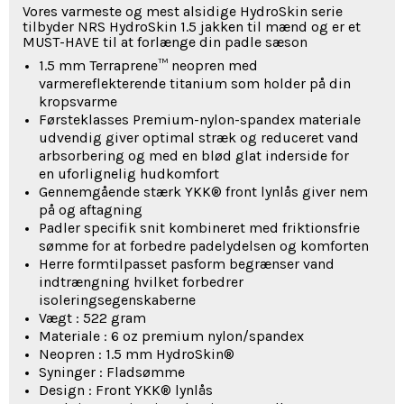
Vores varmeste og mest alsidige HydroSkin serie
tilbyder NRS HydroSkin 1.5 jakken til mænd og er et
MUST-HAVE til at forlænge din padle sæson
1.5 mm Terraprene™ neopren med
varmereflekterende titanium som holder på din
kropsvarme
Førsteklasses Premium-nylon-spandex materiale
udvendig giver optimal stræk og reduceret vand
arbsorbering og med en blød glat inderside for
en uforlignelig hudkomfort
Gennemgående stærk YKK® front lynlås giver nem
på og aftagning
Padler specifik snit kombineret med friktionsfrie
sømme for at forbedre padelydelsen og komforten
Herre formtilpasset pasform begrænser vand
indtrængning hvilket forbedrer
isoleringsegenskaberne
Vægt : 522 gram
Materiale : 6 oz premium nylon/spandex
Neopren : 1.5 mm HydroSkin®
Syninger : Fladsømme
Design : Front YKK® lynlås