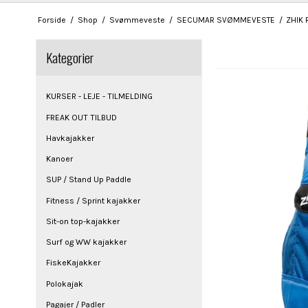
Forside
/
Shop
/
Svømmeveste
/
SECUMAR SVØMMEVESTE
/
ZHIK 
Kategorier
KURSER - LEJE - TILMELDING
FREAK OUT TILBUD
Havkajakker
Kanoer
SUP / Stand Up Paddle
Fitness / Sprint kajakker
Sit-on top-kajakker
Surf og WW kajakker
FiskeKajakker
Polokajak
Pagajer / Padler