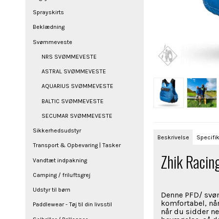
Sprayskirts
Beklædning
Svømmeveste
NRS SVØMMEVESTE
ASTRAL SVØMMEVESTE
AQUARIUS SVØMMEVESTE
BALTIC SVØMMEVESTE
SECUMAR SVØMMEVESTE
Sikkerhedsudstyr
Beskrivelse
Specifik
Transport & Opbevaring | Tasker
Zhik Racin
Vandtæt indpakning
Camping / friluftsgrej
Udstyr til børn
Denne PFD/ svøm
komfortabel, nå
Paddlewear - Tøj til din livsstil
når du sidder ne