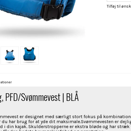
Tilføj til øns
ationer
g, PFD/Svømmevest | BLÅ
mevest er designet med særligt stort fokus på kombinatione
r du har brug for at yde dit maksimale.Svømmevesten er dejli
d i din kajak. Skulderstropperne er ekstra bløde og har stræk for