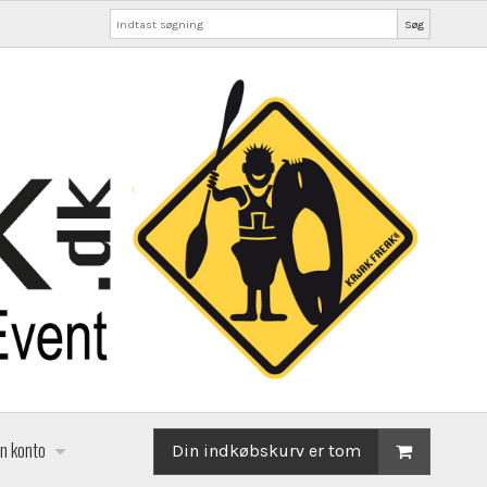
Søg
in konto
Din indkøbskurv er tom