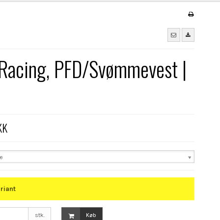
Racing, PFD/Svømmevest |
KK
se
riant
stk.
Køb