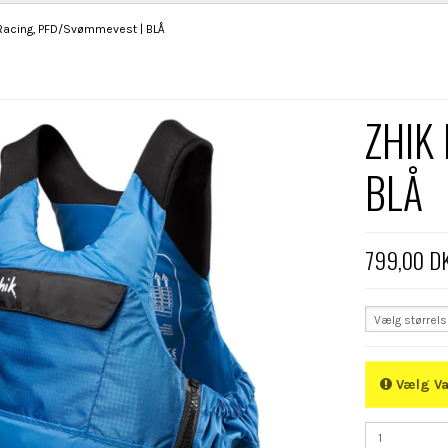
Racing, PFD/Svømmevest | BLÅ
ZHIK 
BLÅ
799,00 D
Vælg størrel
Vælg Va