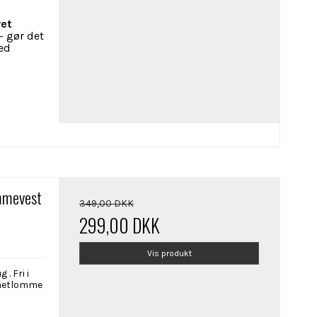
vet
- gør det
med
mmevest
349,00 DKK
299,00 DKK
Vis produkt
. Fri i
 netlomme