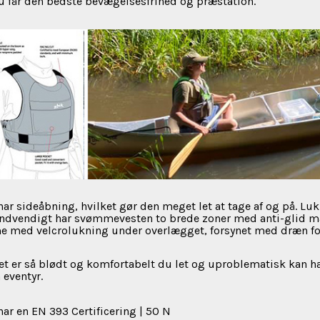
u får den bedste bevægelsesfrihed og præstation.
 sideåbning, hvilket gør den meget let at tage af og på. Luk
Indvendigt har svømmevesten to brede zoner med anti-glid mate
e med velcrolukning under overlægget, forsynet med dræn fo
 er så blødt og komfortabelt du let og uproblematisk kan hav
 eventyr.
r en EN 393 Certificering | 50 N