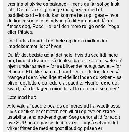
træning af styrke og balance – mens du får sol og frisk
luft. Der er virkelig mange muligheder med et
paddleboard – for du kan komme helt op i gear – hvor
du finder surf eller windsurf på dit Sup board, får en
fitness dag, Race, - eller i den mere rolige ende -Yoga
eller Pilates.
Der findes board til det hele og dem i midten der
imødekommer lidt af hvert.
Du får det bedste ud af det hele, hvis du ved lidt mere
om, hvad du køber – så du ikke bærer ’katten i sækken’
hjem under armen – for så bliver det hurtigt bøvlet – for
et board ER ikke bare et board. Det er derfor, der er så
mange af dem. Ved lige at vide lidt inden du køber – så
bliver det lettere og federe at paddle: Hvorfor gøre det
svært, når det tager ti minutter at få den fede sommer?
Læs med her:
Alle valg af paddle boards defineres ud fra vægtklasse.
Hvis der ikke er et match her, vil du opleve en større
ustabilitet end nødvendigt er. Sørg derfor altid for at dit
nye SUP board passer til din vægt – også selvom det
virker fristende med et godt tilbud og prisen er