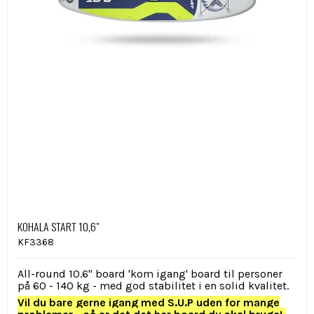
KOHALA START 10,6"
KF3368
All-round 10.6" board 'kom igang' board til personer
på 60 - 140 kg - med god stabilitet i en solid kvalitet.
Vil du bare gerne igang med S.U.P uden for mange