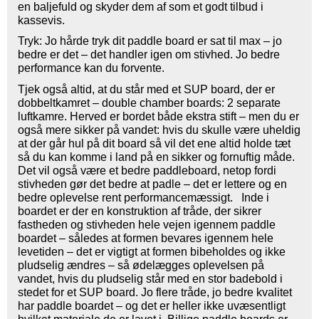
en baljefuld og skyder dem af som et godt tilbud i
kassevis.
Tryk: Jo hårde tryk dit paddle board er sat til max – jo
bedre er det – det handler igen om stivhed. Jo bedre
performance kan du forvente.
Tjek også altid, at du står med et SUP board, der er
dobbeltkamret – double chamber boards: 2 separate
luftkamre. Herved er bordet både ekstra stift – men du er
også mere sikker på vandet: hvis du skulle være uheldig
at der går hul på dit board så vil det ene altid holde tæt
så du kan komme i land på en sikker og fornuftig måde.
Det vil også være et bedre paddleboard, netop fordi
stivheden gør det bedre at padle – det er lettere og en
bedre oplevelse rent performancemæssigt. Inde i
boardet er der en konstruktion af tråde, der sikrer
fastheden og stivheden hele vejen igennem paddle
boardet – således at formen bevares igennem hele
levetiden – det er vigtigt at formen bibeholdes og ikke
pludselig ændres – så ødelægges oplevelsen på
vandet, hvis du pludselig står med en stor badebold i
stedet for et SUP board. Jo flere tråde, jo bedre kvalitet
har paddle boardet – og det er heller ikke uvæsentligt