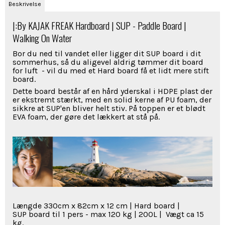
Beskrivelse
|:By KAJAK FREAK Hardboard | SUP - Paddle Board |
Walking On Water
Bor du ned til vandet eller ligger dit SUP board i dit
sommerhus, så du aligevel aldrig tømmer dit board
for luft - vil du med et Hard board få et lidt mere stift
board.
Dette board består af en hård yderskal i HDPE plast der
er ekstremt stærkt, med en solid kerne af PU foam, der
sikkre at SUP'en bliver helt stiv. På toppen er et blødt
EVA foam, der gøre det lækkert at stå på.
Længde 330cm x 82cm x 12 cm | Hard board |
SUP board til 1 pers - max 120 kg | 200L | Vægt ca 15
kg.