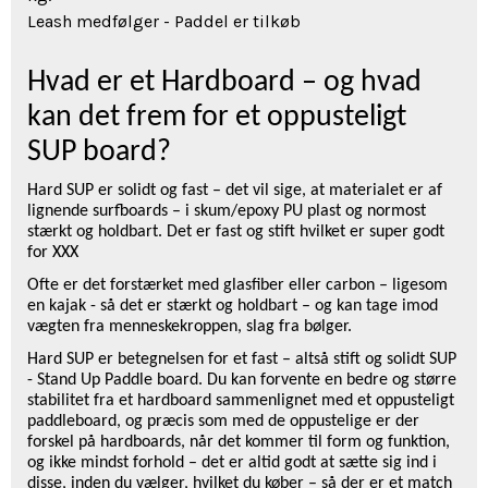
Leash medfølger - Paddel er tilkøb
Hvad er et Hardboard – og hvad
kan det frem for et oppusteligt
SUP board?
Hard SUP er solidt og fast – det vil sige, at materialet er af
lignende surfboards – i skum/epoxy PU plast og normost
stærkt og holdbart. Det er fast og stift hvilket er super godt
for XXX
Ofte er det forstærket med glasfiber eller carbon – ligesom
en kajak - så det er stærkt og holdbart – og kan tage imod
vægten fra menneskekroppen, slag fra bølger.
Hard SUP er betegnelsen for et fast – altså stift og solidt SUP
- Stand Up Paddle board. Du kan forvente en bedre og større
stabilitet fra et hardboard sammenlignet med et oppusteligt
paddleboard, og præcis som med de oppustelige er der
forskel på hardboards, når det kommer til form og funktion,
og ikke mindst forhold – det er altid godt at sætte sig ind i
disse, inden du vælger, hvilket du køber – så der er et match