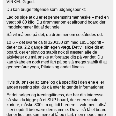
VIRKELIG god.
Du kan bruge følgende som udgangspunkt:
Lad os sige at du er et gennemsnitsmenneske – med en
vægt på 80 kilo. Du drømmer om et allround board der
imødekommer lidt af det hele.
Så vil målene på det, du drømmer om se således ud:
10¨6 – det svarer ca til 320/330 cm med 185L opdrift –
det er ca. 2,2 gange din egen vægt. Det vil sikre dit et
board, der er sjovt og stabilt nok til næsten alle de
aktiviteter du må ønske at foretage dig på vandet: Du
kan skabe en godt med fart på og stå meget stabilt til at
gennemføre yoga, Pilates og andet fitness. .
Hvis du ønsker at ’tune’ og gå specifikt i den ene eller
anden retning skal du gå efter følgende informationer:
Er det bølger og træning/fitness, der har din interesse,
så skal du kigge på et SUP board, der er en smule
kortere, måske 300 cm og lidt bredere – volumen, altså
liter i opdrift bør være den samme. Du vil så få et board
der er lidt langsommere at få op i fart, men meget mere