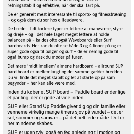
retningsstabilt og effektive, når der skal fart på.
De er generelt mest interessante til sports- og fitnesstræning
– og også dem du ser hos eliteudøvere.
De brede – lidt kortere typer er lettere at manøvrere, styre
og dreje – og i det hele taget meget lettere at holde
balancen på – kaldes ofte også Waveboards eller Surf
hardboards. Her kan du ofte se både 3 og 4 finner på og er
super gode også til bølger og surf – de er nemlig gode til
også bump og dask du møder på turen.
Det mere ’midt imellem’ almene hardboard – allround SUP
hard board er mellemlangt og det samme gælder bredden.
Du vil finde det meget stabilt og let at starte op på som
begynder – her kan alle være med.
Inden du køber et SUP board – Paddle board er der lige
et par ting, der er gode at vide inden….
SUP eller Stand Up Paddle giver dig og din familie eller
vennerne virkelig mange timers sjov på vandet – det er
sol, sommer og samvær – på det helt fede måde. Det er
her minderne skabes.
SUP er uden tvivl også en fed anledning til motion og