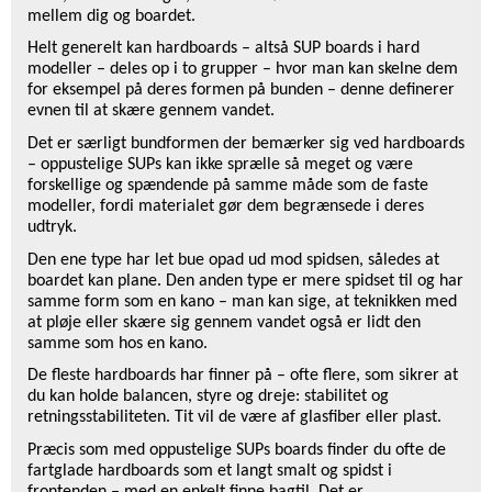
mellem dig og boardet.
Helt generelt kan hardboards – altså SUP boards i hard
modeller – deles op i to grupper – hvor man kan skelne dem
for eksempel på deres formen på bunden – denne definerer
evnen til at skære gennem vandet.
Det er særligt bundformen der bemærker sig ved hardboards
– oppustelige SUPs kan ikke sprælle så meget og være
forskellige og spændende på samme måde som de faste
modeller, fordi materialet gør dem begrænsede i deres
udtryk.
Den ene type har let bue opad ud mod spidsen, således at
boardet kan plane. Den anden type er mere spidset til og har
samme form som en kano – man kan sige, at teknikken med
at pløje eller skære sig gennem vandet også er lidt den
samme som hos en kano.
De fleste hardboards har finner på – ofte flere, som sikrer at
du kan holde balancen, styre og dreje: stabilitet og
retningsstabiliteten. Tit vil de være af glasfiber eller plast.
Præcis som med oppustelige SUPs boards finder du ofte de
fartglade hardboards som et langt smalt og spidst i
frontenden – med en enkelt finne bagtil. Det er