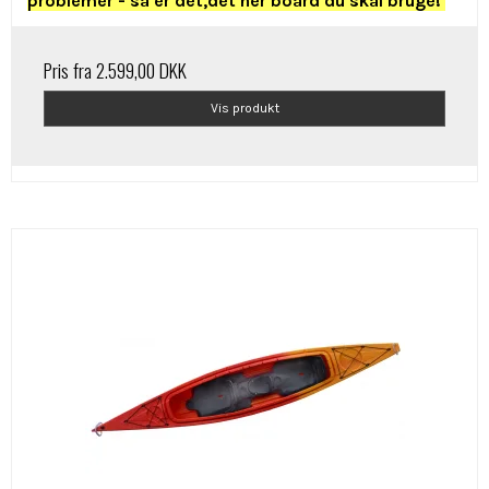
problemer - så er det,det her board du skal bruge!
Pris fra
2.599,00 DKK
Vis produkt