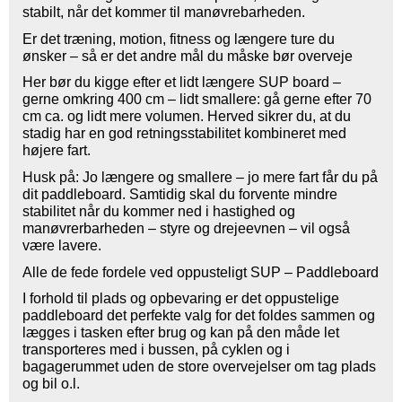
stabilt, når det kommer til manøvrebarheden.
Er det træning, motion, fitness og længere ture du
ønsker – så er det andre mål du måske bør overveje
Her bør du kigge efter et lidt længere SUP board –
gerne omkring 400 cm – lidt smallere: gå gerne efter 70
cm ca. og lidt mere volumen. Herved sikrer du, at du
stadig har en god retningsstabilitet kombineret med
højere fart.
Husk på: Jo længere og smallere – jo mere fart får du på
dit paddleboard. Samtidig skal du forvente mindre
stabilitet når du kommer ned i hastighed og
manøvrerbarheden – styre og drejeevnen – vil også
være lavere.
Alle de fede fordele ved oppusteligt SUP – Paddleboard
I forhold til plads og opbevaring er det oppustelige
paddleboard det perfekte valg for det foldes sammen og
lægges i tasken efter brug og kan på den måde let
transporteres med i bussen, på cyklen og i
bagagerummet uden de store overvejelser om tag plads
og bil o.l.