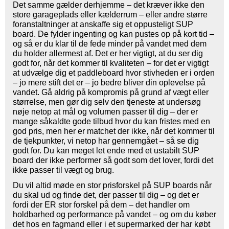
Det samme gælder derhjemme – det kræver ikke den
store garageplads eller kælderrum – eller andre større
foranstaltninger at anskaffe sig et oppusteligt SUP
board. De fylder ingenting og kan pustes op på kort tid –
og så er du klar til de fede minder på vandet med dem
du holder allermest af. Det er her vigtigt, at du ser dig
godt for, når det kommer til kvaliteten – for det er vigtigt
at udvælge dig et paddleboard hvor stivheden er i orden
– jo mere stift det er – jo bedre bliver din oplevelse på
vandet. Gå aldrig på kompromis på grund af vægt eller
størrelse, men gør dig selv den tjeneste at undersøg
nøje netop at mål og volumen passer til dig – der er
mange såkaldte gode tilbud hvor du kan fristes med en
god pris, men her er matchet der ikke, når det kommer til
de tjekpunkter, vi netop har gennemgået – så se dig
godt for. Du kan meget let ende med et ustabilt SUP
board der ikke performer så godt som det lover, fordi det
ikke passer til vægt og brug.
Du vil altid møde en stor prisforskel på SUP boards når
du skal ud og finde det, der passer til dig – og det er
fordi der ER stor forskel på dem – det handler om
holdbarhed og performance på vandet – og om du køber
det hos en fagmand eller i et supermarked der har købt