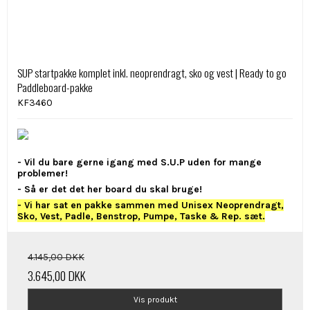
SUP startpakke komplet inkl. neoprendragt, sko og vest | Ready to go
Paddleboard-pakke
KF3460
- Vil du bare gerne igang med S.U.P uden for mange
problemer!
- Så er det det her board du skal bruge!
- Vi har sat en pakke sammen med Unisex Neoprendragt,
Sko, Vest, Padle, Benstrop, Pumpe, Taske & Rep. sæt.
4.145,00 DKK
3.645,00 DKK
Vis produkt