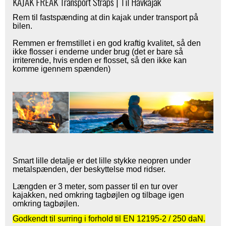
KAJAK FREAK Transport Straps | Til Havkajak
Rem til fastspænding at din kajak under transport på
bilen.
Remmen er fremstillet i en god kraftig kvalitet, så den
ikke flosser i enderne under brug (det er bare så
irriterende, hvis enden er flosset, så den ikke kan
komme igennem spænden)
Smart lille detalje er det lille stykke neopren under
metalspænden, der beskyttelse mod ridser.
Længden er 3 meter, som passer til en tur over
kajakken, ned omkring tagbøjlen og tilbage igen
omkring tagbøjlen.
Godkendt til surring i forhold til EN 12195-2 / 250 daN.