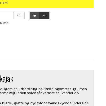
riant
stk.
Køb
keliste
vkajak
tidligere en udfordring beklædningsmæssigt , men
varmt vejr inden solen får varmet sejlvandet op
 bløde, glatte og hydrofobe/vandskyende inderside