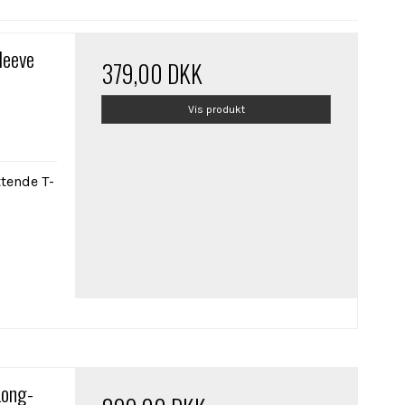
leeve
379,00 DKK
Vis produkt
tende T-
Long-