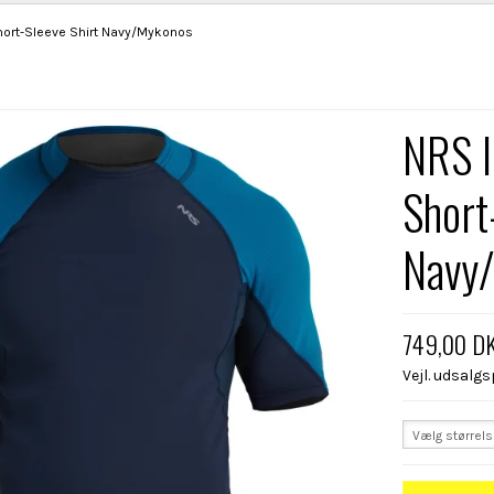
hort-Sleeve Shirt Navy/Mykonos
NRS I
Short
Navy
749,00 D
Vejl. udsalg
Vælg størrel