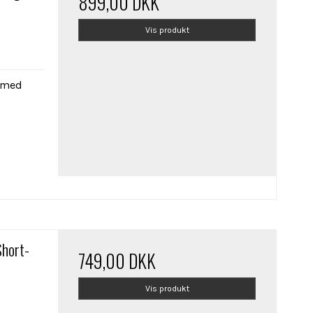
899,00 DKK
Vis produkt
e med
hort-
749,00 DKK
Vis produkt