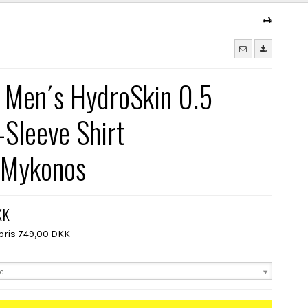
 Men´s HydroSkin 0.5
-Sleeve Shirt
/Mykonos
KK
spris 749,00 DKK
se