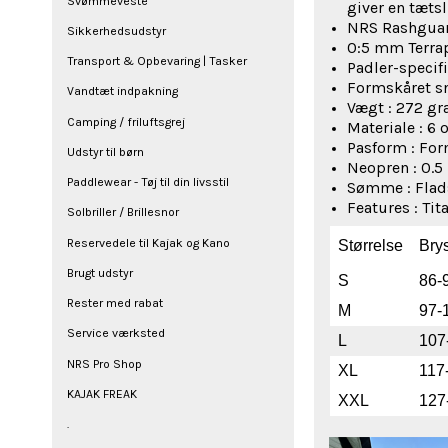
Svømmeveste
giver en tæts
NRS Rashguar
Sikkerhedsudstyr
0:5 mm Terra
Transport & Opbevaring | Tasker
Padler-specif
Formskåret sn
Vandtæt indpakning
Vægt : 272 g
Camping / friluftsgrej
Materiale : 6
Pasform : Form
Udstyr til børn
Neopren : 0.
Paddlewear - Tøj til din livsstil
Sømme : Fla
Features : Ti
Solbriller / Brillesnor
Reservedele til Kajak og Kano
Størrelse
Brys
Brugt udstyr
S
86-
Rester med rabat
M
97-
Service værksted
L
107
NRS Pro Shop
XL
117
KAJAK FREAK
XXL
127
.