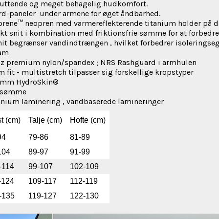
luttende og meget behagelig hudkomfort.
d-paneler under armene for øget åndbarhed.
prene™ neopren med varmereflekterende titanium holder på d
ikt snit i kombination med friktionsfrie sømme for at forbedr
it begrænser vandindtrængen , hvilket forbedrer isoleringse
ram
 oz premium nylon/spandex ; NRS Rashguard i armhulen
 fit - multistretch tilpasser sig forskellige kropstyper
5 mm HydroSkin®
dsømme
tanium laminering , vandbaserede lamineringer
t (cm)
Talje (cm)
Hofte (cm)
94
79-86
81-89
104
89-97
91-99
-114
99-107
102-109
-124
109-117
112-119
-135
119-127
122-130