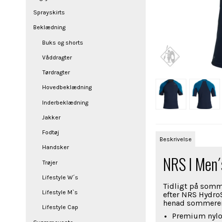
Sprayskirts
Beklædning
Buks og shorts
Våddragter
Tørdragter
Hovedbeklædning
Inderbeklædning
Jakker
Fodtøj
Beskrivelse
Handsker
NRS I Men´
Trøjer
Lifestyle W´s
Tidligt på somm
Lifestyle M`s
efter NRS HydroS
henad sommere
Lifestyle Cap
Premium nylon