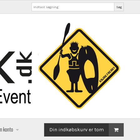
Søg
in konto
Din indkøbskurv er tom