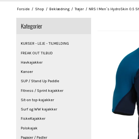
Forside
/
Shop
/
Beklædning
/
Trøjer
/
NRS I Men´s HydroSkin 0.5 S
Kategorier
KURSER - LEJE - TILMELDING
FREAK OUT TILBUD
Havkajakker
Kanoer
SUP / Stand Up Paddle
Fitness / Sprint kajakker
Sit-on top-kajakker
Surf og WW kajakker
FiskeKajakker
Polokajak
Pagajer / Padler